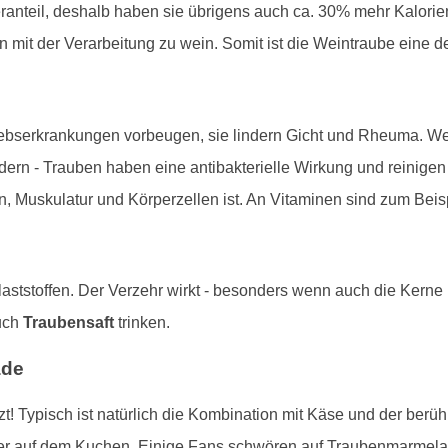
anteil, deshalb haben sie übrigens auch ca. 30% mehr Kalorien
it der Verarbeitung zu wein. Somit ist die Weintraube eine de
rebserkrankungen vorbeugen, sie lindern Gicht und Rheuma. Weit
dern - Trauben haben eine antibakterielle Wirkung und reinige
n, Muskulatur und Körperzellen ist. An Vitaminen sind zum Beis
aststoffen. Der Verzehr wirkt - besonders wenn auch die Kerne
uch
Traubensaft
trinken.
ade
! Typisch ist natürlich die Kombination mit Käse und der berü
er auf dem Kuchen. Einige Fans schwören auf Traubenmarmelad