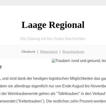
Laage Regional
Die Zeitung mit Nur Guten Nachrichten
Obstkorb |
Mittagstisch
|
Branchenbuch
e
nd sind dank der heutigen logistischen Möglichkeiten das ganz
aben sie allerdings eigentlich nur von Ende August bis Novemb
er Weintraubenernte gehen als "Tafeltrauben" in den Verkauf 
erwendet ("Keltertrauben"). Die restlichen zehn Prozent werde